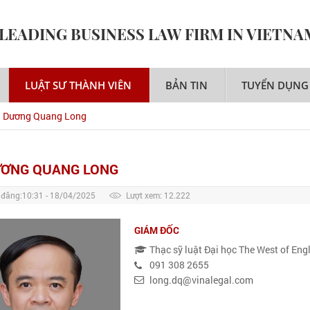
 LEADING BUSINESS LAW FIRM IN VIETNA
LUẬT SƯ THÀNH VIÊN
BẢN TIN
TUYỂN DỤNG
. Dương Quang Long
ƯƠNG QUANG LONG
 đăng:
10:31 - 18/04/2025
Lượt xem: 12.222
GIÁM ĐỐC
Thạc sỹ luật Đại học The West of En
091 308 2655
long.dq@vinalegal.com