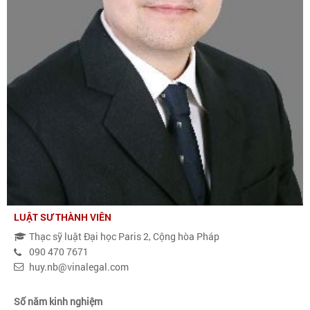
LUẬT SƯ THÀNH VIÊN
Thạc sỹ luật Đại học Paris 2, Cộng hòa Pháp
090 470 7671
huy.nb@vinalegal.com
Số năm kinh nghiệm