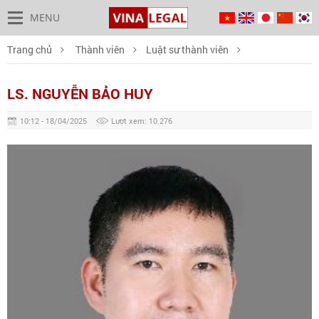
MENU
Trang chủ
Thành viên
Luật sư thành viên
LS. Nguyễn Bảo Huy
LS. NGUYỄN BẢO HUY
10:12 - 18/04/2025
Lượt xem: 10.276