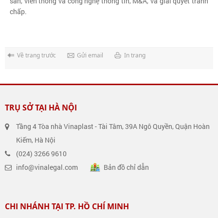
sản, viễn thông và công nghệ thông tin, M&A, và giải quyết tranh
chấp.
Về trang trước
Gửi email
In trang
TRỤ SỞ TẠI HÀ NỘI
Tầng 4 Tòa nhà Vinaplast - Tài Tâm, 39A Ngô Quyền, Quận Hoàn
Kiếm, Hà Nội
(024) 3266 9610
info@vinalegal.com
Bản đồ chỉ dẫn
CHI NHÁNH TẠI TP. HỒ CHÍ MINH